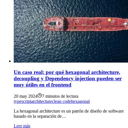
Un caso real: por qué hexagonal architecture,
decoupling y Dependency injection pueden ser
muy útiles en el frontend
20 may 2024
7 minutos de lectura
typescript
architecture
clean code
hexagonal
La hexagonal architecture es un patrón de diseño de software
basado en la separación de…
Leer más