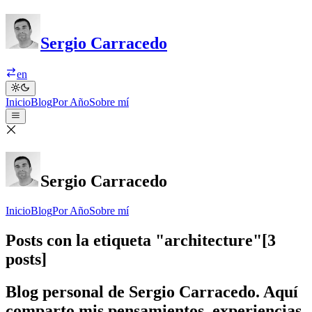
Sergio Carracedo
en
Inicio
Blog
Por Año
Sobre mí
Sergio Carracedo
Inicio
Blog
Por Año
Sobre mí
Posts con la etiqueta "architecture"
[3
posts]
Blog personal de Sergio Carracedo. Aquí
comparto mis pensamientos, experiencias