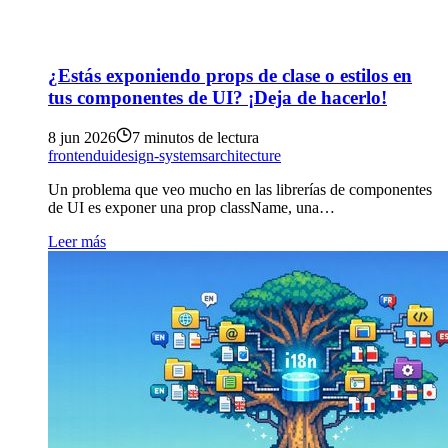
¿Estás exponiendo props de clase o estilos en
tus componentes de UI? ¡Deja de hacerlo!
8 jun 2026
7 minutos de lectura
frontend
ui
design-systems
architecture
Un problema que veo mucho en las librerías de componentes
de UI es exponer una prop className, una…
Leer más